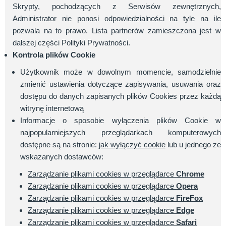
Skrypty, pochodzących z Serwisów zewnętrznych,
Administrator nie ponosi odpowiedzialności na tyle na ile
pozwala na to prawo. Lista partnerów zamieszczona jest w
dalszej części Polityki Prywatności.
Kontrola plików Cookie
Użytkownik może w dowolnym momencie, samodzielnie
zmienić ustawienia dotyczące zapisywania, usuwania oraz
dostępu do danych zapisanych plików Cookies przez każdą
witrynę internetową
Informacje o sposobie wyłączenia plików Cookie w
najpopularniejszych przeglądarkach komputerowych
dostępne są na stronie:
jak wyłączyć cookie
lub u jednego ze
wskazanych dostawców:
Zarządzanie plikami cookies w przeglądarce
Chrome
Zarządzanie plikami cookies w przeglądarce
Opera
Zarządzanie plikami cookies w przeglądarce
FireFox
Zarządzanie plikami cookies w przeglądarce
Edge
Zarządzanie plikami cookies w przeglądarce
Safari