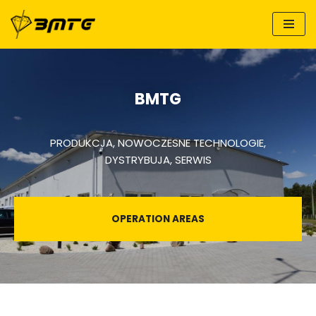
Skip
to
content
BMTG
PRODUKCJA, NOWOCZESNE TECHNOLOGIE,
DYSTRYBUJA, SERWIS
OPERATION AREAS